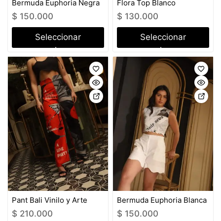
Bermuda Euphoria Negra
Flora Top Blanco
$
150.000
$
130.000
Seleccionar
Seleccionar
opciones
opciones
Pant Bali Vinilo y Arte
Bermuda Euphoria Blanca
$
210.000
$
150.000