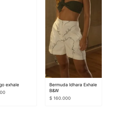
ego exhale
Bermuda Idhara Exhale
B&W
000
$
160.000