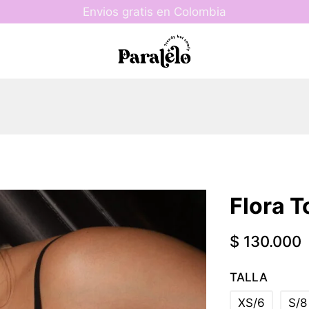
Envios gratis en Colombia
Flora 
$
130.000
TALLA
XS/6
S/8