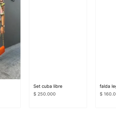
Set cuba libre
falda l
$
250.000
$
160.