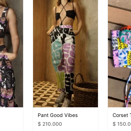
Pant Good Vibes
Corset 
$
210.000
$
150.