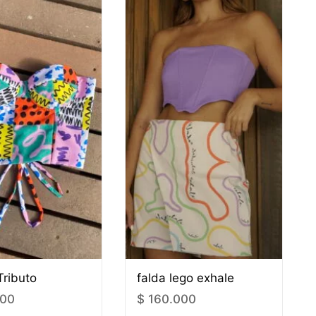
Tributo
falda lego exhale
000
$
160.000