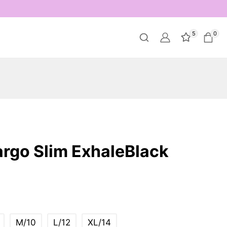
5
0
argo Slim ExhaleBlack
M/10
L/12
XL/14