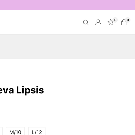
0
0
va Lipsis
M/10
L/12