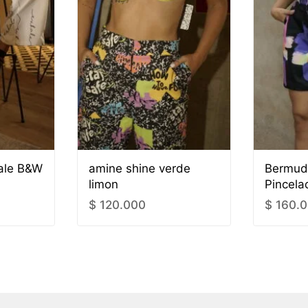
ale B&W
amine shine verde
Bermud
limon
Pincela
$
120.000
$
160.