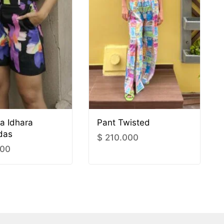
a Idhara
Pant Twisted
das
$
210.000
000