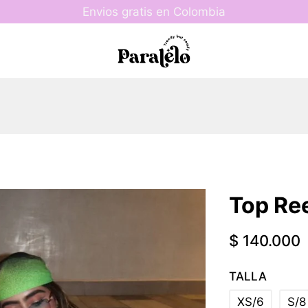
Envios gratis en Colombia
Top Ree
$
140.000
TALLA
XS/6
S/8